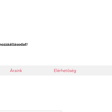
 hozzáállásodat!
Áraink
Elérhetőség