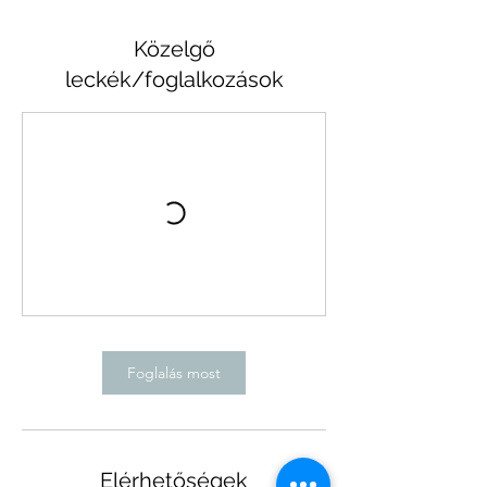
Közelgő
leckék/foglalkozások
Foglalás most
Elérhetőségek