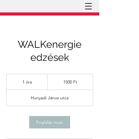
WALKenergie
edzések
1500
magyar
1 óra
1
1500 Ft
forint
ó
r
Hunyadi János utca
Foglalás most